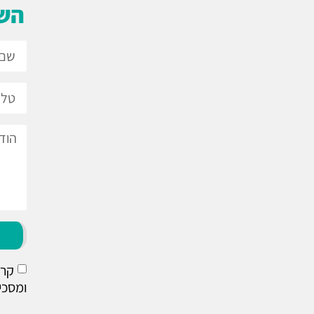
השא
קרא
ומסכי